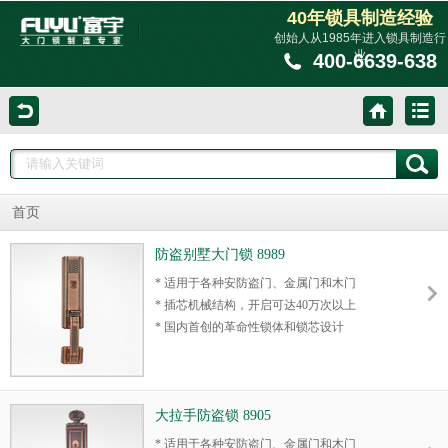
40年锁具制造经验
创始人从1985年进入锁具制造行
业
400-6639-638
首页
防盗别墅大门锁 8989
* 适用于各种安防盗门、金属门和木门
* 插芯机械结构，开启可达40万次以上
* 国内首创的革命性锁体和锁芯设计
* 通过国家公安部B级防盗认证和权威部门防
火认证
* 高强度防钻锁芯
* 工程A\B匙功能
大拉手防盗锁 8905
* 锁体具备紧急逃生功能，左右开门方向转换
* 适用于各种安防盗门、金属门和木门