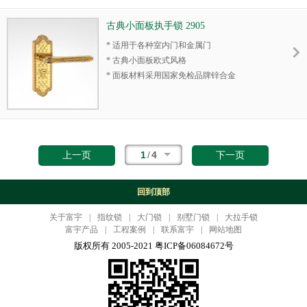
种复杂环境
铜拔舵
* 门锁机械结构稳定、坚固，安全系数高
古典小面板执手锁 2905
* 正确安装和使用情况下，机械性能保用10年
* 适用于各种室内门和金属门
* 富有美感的外观设计，装饰观赏性附加值极
* 古典小面板欧式风格
高
* 面板材料采用国家免检品牌锌合金
* 优质全铜锁芯，标配5条全铜钥匙
* 插芯机械结构，开启可达20万次以上
* 表面耐腐蚀盐雾测试高达72小时，适用于各
* 实心全铜方舌、斜舌，一字舌一段伸出，全
种复杂环境
铜拔舵
* 门锁机械结构稳定、坚固，安全系数高
* 正确安装和使用情况下，机械性能保用10年
1
/
4
上一页
下一页
* 富有美感的外观设计，装饰观赏性附加值极
高
回到顶部
* 优质全铜锁芯，标配5条全铜钥匙
* 表面耐腐蚀盐雾测试高达72小时，适用于各
关于富宇
|
指纹锁
|
大门锁
|
别墅门锁
|
大拉手锁
种复杂环境
富宇产品
|
工程案例
|
联系富宇
|
网站地图
版权所有 2005-2021 粤ICP备06084672号