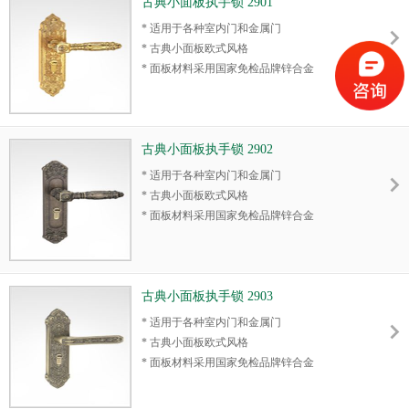
古典小面板执手锁 2901
* 适用于各种室内门和金属门
* 古典小面板欧式风格
* 面板材料采用国家免检品牌锌合金
* 插芯机械结构，开启可达20万次以上
* 实心全铜方舌、斜舌，一字舌一段伸出，全
铜拔舵
* 门锁机械结构稳定、坚固，安全系数高
古典小面板执手锁 2902
* 正确安装和使用情况下，机械性能保用10年
* 适用于各种室内门和金属门
* 富有美感的外观设计，装饰观赏性附加值极
* 古典小面板欧式风格
高
* 面板材料采用国家免检品牌锌合金
* 优质全铜锁芯，标配5条全铜钥匙
* 插芯机械结构，开启可达20万次以上
* 表面耐腐蚀盐雾测试高达72小时，适用于各
* 实心全铜方舌、斜舌，一字舌一段伸出，全
种复杂环境
铜拔舵
* 门锁机械结构稳定、坚固，安全系数高
古典小面板执手锁 2903
* 正确安装和使用情况下，机械性能保用10年
* 适用于各种室内门和金属门
* 富有美感的外观设计，装饰观赏性附加值极
* 古典小面板欧式风格
高
* 面板材料采用国家免检品牌锌合金
* 优质全铜锁芯，标配5条全铜钥匙
* 插芯机械结构，开启可达20万次以上
* 表面耐腐蚀盐雾测试高达72小时，适用于各
* 实心全铜方舌、斜舌，一字舌一段伸出，全