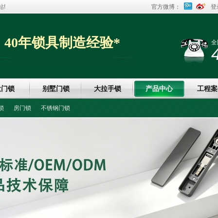
!
官方微博：
登
40年锁具制造经验*
全
大门锁
别墅门锁
大拉手锁
产品中心
工程案
锁
房门锁
不锈钢门锁