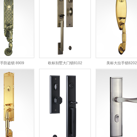
手防盗锁 8909
欧标别墅大门锁8102
美标大拉手锁8202