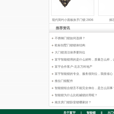
现代简约小面板执手门锁 2806
插
推荐资讯
不锈钢门锁如何选择？
欧标别墅门锁锁体结构
大门锁清洁保养要到位
富宇智能锁用的是什么材料，质量怎么样，
参观就选择了与富宇智能锁合作了。
富宇合作客户-北京万科地产
富宇智能锁的专业、服务很到位，我很省心
推拉门锁配件
智能锁组合锁舌不能完全伸出，是怎么回事
智能锁为什么比机械锁好用呢？
南京房门锁卧室锁哪家好？
关于富宇
|
智能锁
||
大门