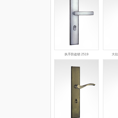
执手防盗锁 2519
大拉