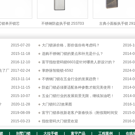
芯锁单开锁芯
不锈钢防盗执手锁 25ST03
古典小面板执手锁 291
2015-07-20
大门锁谈价格，那价值你有考虑吗？
2016-1
2015-11-18
选购不锈钢门锁的要点和补充是什么？
2014-0
2016-12-10
富宇指纹密码锁6603是针对哪类人群设计的？
2016-0
去了厂
2017-02-24
掌静脉智能锁-6592
2024-0
2013-11-14
不锈钢门锁在五金行业的发展趋势！
2014-0
2013-11-15
防盗门锁必须要适配各种参数才能完美使用！
2014-0
2015-10-07
五金门锁行业的发展前景无限，继续加油吧！
2014-0
？
2020-11-28
大门锁8122效果图
2016-1
2019-08-09
富宇门锁恭祝新老客户新春快乐（附假期时间安
2015-0
2015-03-23
排）
指纹密码大门锁受欢迎
2016-0
锁
|
别墅门锁
|
大拉手锁
|
富宇产品
|
工程案例
|
在线