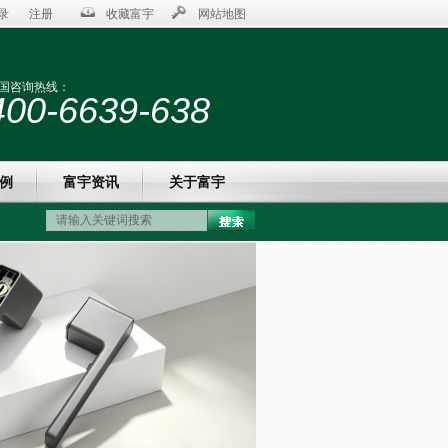
录
注册
收藏富宇
网站地图
国咨询热线：
400-6639-638
例
富宇资讯
关于富宇