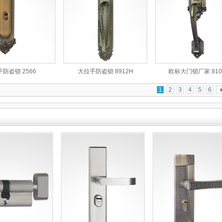
手防盗锁 2566
大拉手防盗锁 8912H
欧标大门锁厂家 810
1
2
3
4
5
6