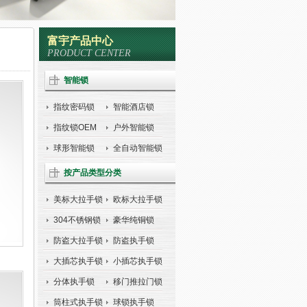
富宇产品中心
PRODUCT CENTER
智能锁
指纹密码锁
智能酒店锁
指纹锁OEM
户外智能锁
球形智能锁
全自动智能锁
按产品类型分类
美标大拉手锁
欧标大拉手锁
304不锈钢锁
豪华纯铜锁
防盗大拉手锁
防盗执手锁
大插芯执手锁
小插芯执手锁
分体执手锁
移门推拉门锁
筒柱式执手锁
球锁执手锁