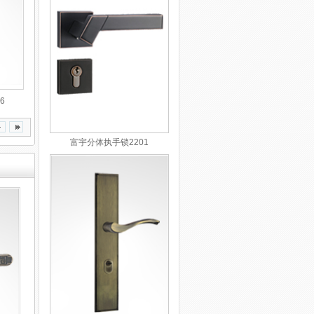
6
富宇分体执手锁2201