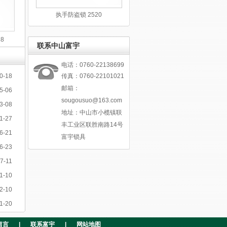
执手防盗锁 2520
8
联系中山富宇
电话：0760-22138699
0-18
传真：0760-22101021
邮箱：
5-06
sougousuo@163.com
3-08
地址：中山市小榄镇联
1-27
丰工业区联胜南路14号
6-21
富宇锁具
6-23
7-11
1-10
2-10
1-20
留言
|
联系富宇
|
网站地图