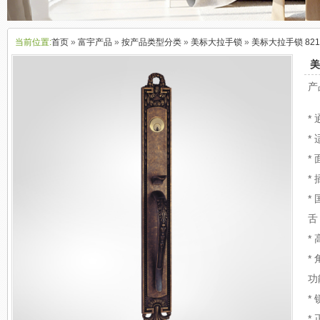
当前位置:
首页
»
富宇产品
»
按产品类型分类
»
美标大拉手锁
»
美标大拉手锁 821
美
产
*
*
*
*
*
舌
*
*
功
*
*