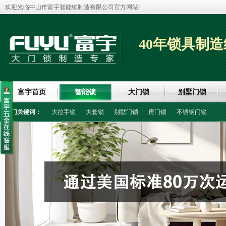
欢迎光临中山市富宇智能锁制造有限公司官方网站!
40年锁具制造
富宇首页
智能锁
大门锁
别墅门锁
热门关键词：
大拉手锁
大套锁
别墅门锁
房门锁
不锈钢门锁