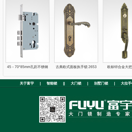
45－70*85mm孔距不锈钢
古典欧式面板执手锁 2653
欧标锌合金大把
插芯锁体
81B05
关于富宇
|
智能锁
||
大门锁
|
别墅门锁
|
大拉手