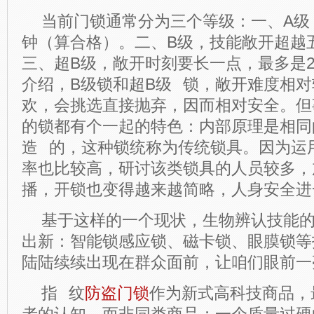
当前门锁通常分为三个等级：一、
A
级
钟（算合格）。二、
B
级，技能敞开超越
三、超
B
级，敞开时刻要长一点，最多是
介绍，
B
级锁和超
B
级 锁，敞开难度相
欢，会挑选直接抛弃，因而相对安全。但
的锁都有个一起的特色：内部原理是相同
造 的，这种锁统称为传统锁具。因为运
率也比较高，研讨该类锁具的人员较多，
播，开锁也变得越来越简略，人身安全进
基于这样的一个现状，生物辨认技能
出新：智能锁感应锁、磁卡锁、眼膜锁等
陆陆续续出现在群众面前，让咱们眼前一
指 纹
防盗门锁
作为新式高科技商品，