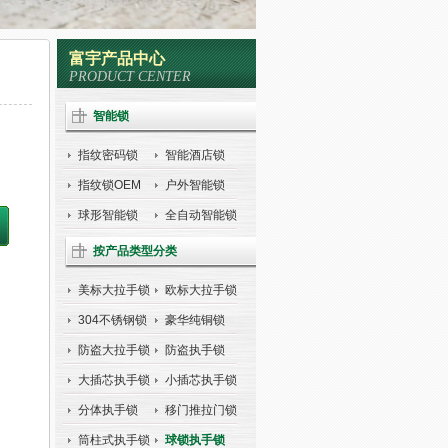
富宇产品中心
PRODUCT CENTER
智能锁
指纹密码锁
智能酒店锁
指纹锁OEM
户外智能锁
球形智能锁
全自动智能锁
按产品类型分类
美标大拉手锁
欧标大拉手锁
304不锈钢锁
豪华纯铜锁
防盗大拉手锁
防盗执手锁
大插芯执手锁
小插芯执手锁
分体执手锁
移门推拉门锁
筒柱式执手锁
球锁执手锁