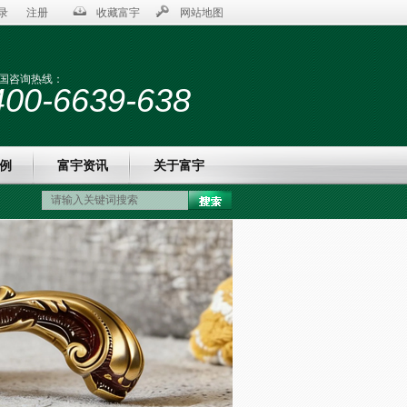
录
注册
收藏富宇
网站地图
国咨询热线：
400-6639-638
例
富宇资讯
关于富宇