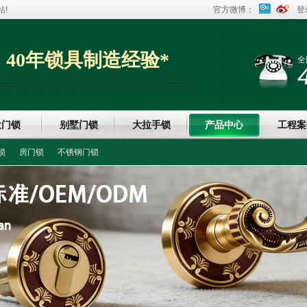
!
官方微博：
登
40年锁具制造经验*
全
大门锁
别墅门锁
大拉手锁
产品中心
工程案
锁
房门锁
不锈钢门锁