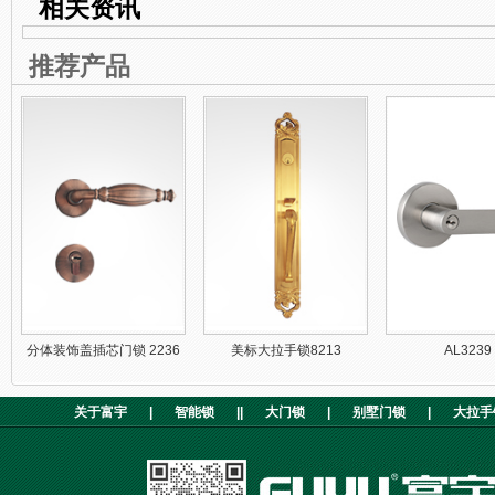
相关资讯
推荐产品
分体装饰盖插芯门锁 2236
美标大拉手锁8213
AL3239
关于富宇
|
智能锁
||
大门锁
|
别墅门锁
|
大拉手