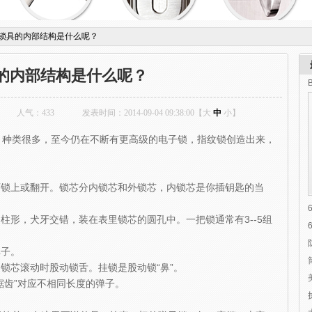
锁具的内部结构是什么呢？
的内部结构是什么呢？
：
人气：
433
发表时间：2014-09-04 09:38:00【
大
中
小
】
，种类很多，至今仍在不断有更高级的电子锁，指纹锁创造出来，
可锁上或翻开。锁芯分内锁芯和外锁芯，内锁芯是你插钥匙的当
柱形，犬牙交错，装在表里锁芯的圆孔中。一把锁通常有3--5组
弹子。
内锁芯滚动时股动锁舌。挂锁是股动锁“鼻”。
锯齿”对应不相同长度的弹子。