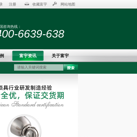
录
注册
收藏富宇
网站地图
国咨询热线：
400-6639-638
例
富宇资讯
关于富宇