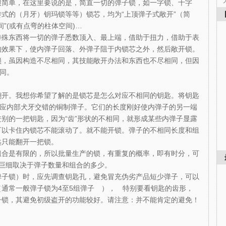
很简单，在这里要说的是，简直一切的弹子锁，如一字锁、十字
式的（月牙）钥玛锁等等）锁芯，均为“上顶弹子式敞开”（简
”(或有点弯的柱体空间)…
特殊东西将一切的弹子悉数顶入、最上端，借助于扭力，借助于表
的效果下，使内弹子回落、外弹子阻于内锁芯之外，然后敞开锁。
锁，虽因构造不尽相同，其技能敞开办法和东西也不尽相同，但因
相同。
翻开。我想你希望了解的是锁芯是怎么对应不相同的钥匙。将钥匙
对应内部犬牙交错的铜制弹子。它们的长度刚好使内弹子的另一端
别的一把钥匙，因为“齿”形状的不相同，就形成某些内弹子显露
可以卡住内锁芯不能滚动了。就不能开锁。弹子的不相同长度和组
匙只能翻开一把锁。
组合是有限的，所以批量生产的锁，有重复的概率，即有时分，可
巨细取决于弹子数量和组合的多少。
弹子锁）时，应先调查钥匙孔，避免冒充伪劣产品短少弹子，可以
通常一般弹子锁为4至5组弹子 ）， 特别要看钥匙的齿形，
子锁，其避免初级盗开的功能较好。请注意：并不能肯定的避免！