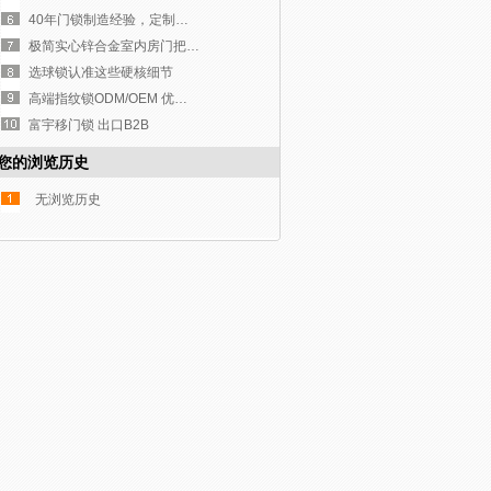
40年门锁制造经验，定制代工，海内外批量订单直供
极简实心锌合金室内房门把手 外贸配套门锁五金
选球锁认准这些硬核细节
高端指纹锁ODM/OEM 优选厂家
富宇移门锁 出口B2B
您的浏览历史
无浏览历史