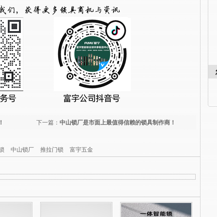
！
下一篇：
中山锁厂是市面上最值得信赖的锁具制作商！
锁
中山锁厂
推拉门锁
富宇五金