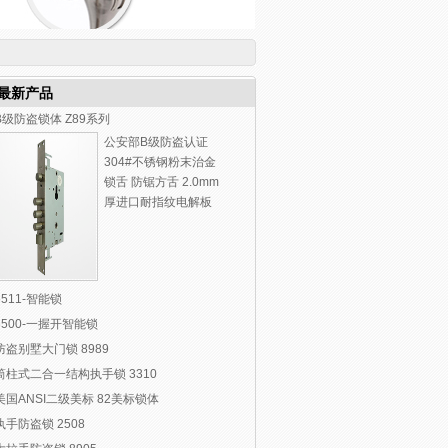
最新产品
B级防盗锁体 Z89系列
公安部B级防盗认证
304#不锈钢粉末治金
锁舌 防锯方舌 2.0mm
厚进口耐指纹电解板
6511-智能锁
6500-一握开智能锁
防盗别墅大门锁 8989
筒柱式二合一结构执手锁 3310
美国ANSI二级美标 82美标锁体
执手防盗锁 2508