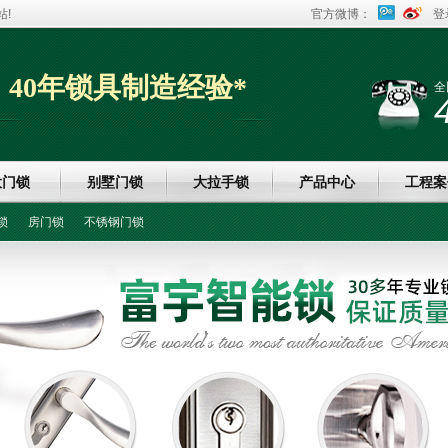
!
官方微博：
登
40年锁具制造经验*
全
大门锁
别墅门锁
大拉手锁
产品中心
工程案
锁
房门锁
不锈钢门锁