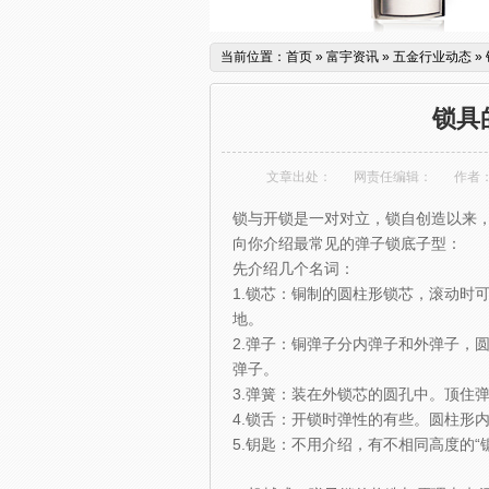
当前位置：
首页
»
富宇资讯
»
五金行业动态
»
锁具
文章出处：
网责任编辑：
作者
锁与开锁是一对对立，锁自创造以来
向你介绍最常见的弹子锁底子型：
先介绍几个名词：
1.锁芯：铜制的圆柱形锁芯，滚动时
地。
2.弹子：铜弹子分内弹子和外弹子，圆
弹子。
3.弹簧：装在外锁芯的圆孔中。顶住
4.锁舌：开锁时弹性的有些。圆柱形
5.钥匙：不用介绍，有不相同高度的“