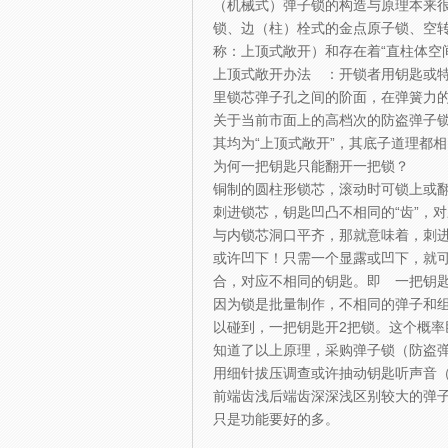
（机械式）弹子锁的构造与原理本来
锁、边（柱）栓式的金点原子锁、空转
称：上顶式敞开）和存在着“直柱体空间
上顶式敞开办法 ：开锁者用钥匙或
里锁芯弹子孔之间的阶面，在弹簧力
关于当前市面上的高档次的防盗弹子
其均为“上顶式敞开”，其底子道理都
为何一把钥匙只能翻开一把锁？
铜制的圆柱形锁芯，滚动时可锁上或
刺进锁芯，钥匙凹凸不相同的“齿”，
与内锁芯洞口平齐，那就意味着，刺进
或许凹下！只需一个显露或凹下，就
合，对应不相同的钥匙。即 一把钥
因为锁是批量制作，不相同的弹子和
以碰到，一把钥匙开2把锁。这个概率
知道了以上原理，采购弹子锁（防盗
用细针拔压调查或许抽动钥匙听声音（
前端齿浅后端齿深深浅区别较大的弹
只是功能要好的多。