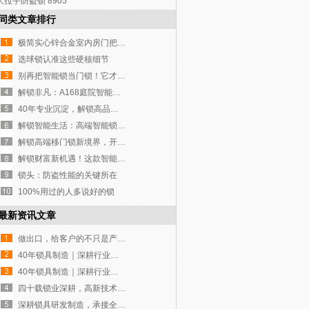
大拉手防盗锁 8905
同类文章排行
极简实心锌合金室内房门把手 外贸配套门锁五金
选球锁认准这些硬核细节
别再把智能锁当门锁！它才是家门口的「隐形管家」
解锁非凡：A168庭院智能锁，重塑户外庭院安全与奢华
40年专业沉淀，解锁高品质生活
解锁智能生活：高端智能锁，您的不二之选！
解锁高端移门锁新境界，开启工程定制新篇章！
解锁财富新机遇！这款智能锁凭实力征服全球高端客户！
锁头：防盗性能的关键所在
100%用过的人多说好的锁
最新资讯文章
做出口，给客户的不只是产品，更是一份稳稳的安全感
40年锁具制造｜深耕行业，我们究竟不一样在哪？
40年锁具制造｜深耕行业，我们究竟不一样在哪？
四十载锁业深耕，高新技术企业赋能智造
深耕锁具研发制造，承接全球批量定制订单