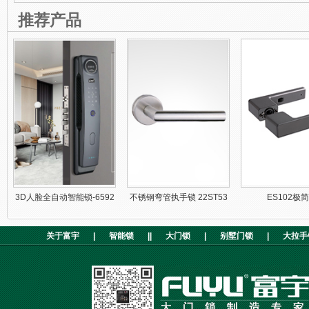
推荐产品
3D人脸全自动智能锁-6592
不锈钢弯管执手锁 22ST53
ES102极
关于富宇
|
智能锁
||
大门锁
|
别墅门锁
|
大拉手