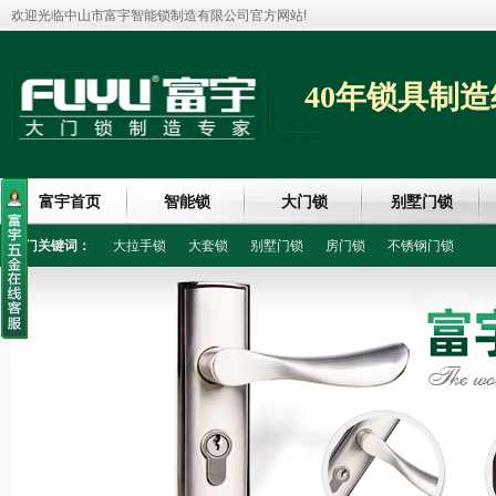
欢迎光临中山市富宇智能锁制造有限公司官方网站!
40年锁具制造
富宇首页
智能锁
大门锁
别墅门锁
热门关键词：
大拉手锁
大套锁
别墅门锁
房门锁
不锈钢门锁