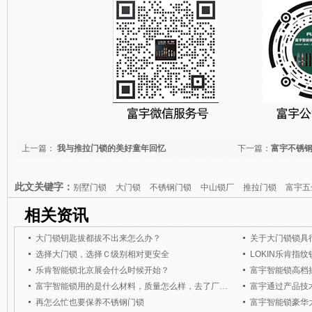
上一篇：
我与推拉门锁的美好童年回忆
下一篇：
富宇不锈
此文关键字：
别墅门锁
大门锁
不锈钢门锁
中山锁厂
推拉门锁
富宇五
相关资讯
大门锁钥匙拔都拔不出来怎么办？
关于大门锁锁具
选择大门锁，选择Ｃ级别相对更安全
LOKIN乐肯指
乐肯智能锁北京展会什么时候开始？
富宇智能锁高档
富宇智能锁用的是什么材料，质量怎么样，去了厂参观就选择了与富宇智能锁合作了。
富宇通过产品技
再怎么忙也要保养不锈钢门锁
富宇智能锁豪华