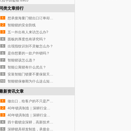
大拉手防盗锁 8905
同类文章排行
想承接海量门锁出口订单却没合适工厂？这家如何？
智能锁的安全防线
五一外出有人来访怎么办?
面板的厚度也有讲究吗？
出现指纹识别不灵敏怎么办？
是你想要的一款户外锁吗？
智能锁该怎么选？
智能公寓锁有什么优点？
安装智能门锁要不要保留天地钩？
智能锁保修期为什么这么短，只有一年时间？
最新资讯文章
做出口，给客户的不只是产品，更是一份稳稳的安全感
40年锁具制造｜深耕行业，我们究竟不一样在哪？
40年锁具制造｜深耕行业，我们究竟不一样在哪？
四十载锁业深耕，高新技术企业赋能智造
深耕锁具研发制造，承接全球批量定制订单