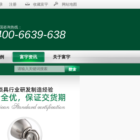
录
注册
收藏富宇
网站地图
国咨询热线：
400-6639-638
例
富宇资讯
关于富宇