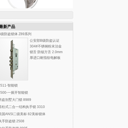
最新产品
B级防盗锁体 Z89系列
公安部B级防盗认证
304#不锈钢粉末治金
锁舌 防锯方舌 2.0mm
厚进口耐指纹电解板
6511-智能锁
6500-一握开智能锁
防盗别墅大门锁 8989
筒柱式二合一结构执手锁 3310
美国ANSI二级美标 82美标锁体
执手防盗锁 2508