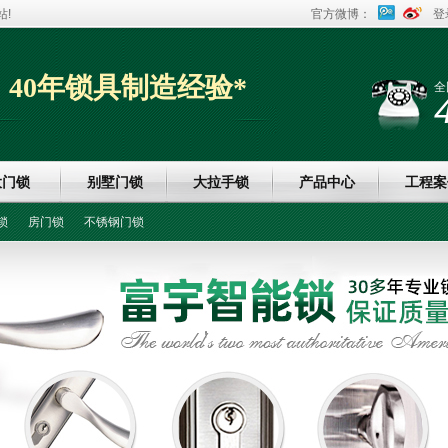
!
官方微博：
登
40年锁具制造经验*
全
大门锁
别墅门锁
大拉手锁
产品中心
工程案
锁
房门锁
不锈钢门锁