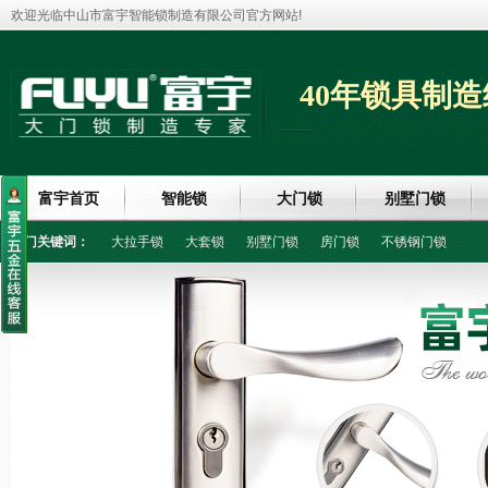
欢迎光临中山市富宇智能锁制造有限公司官方网站!
40年锁具制造
富宇首页
智能锁
大门锁
别墅门锁
热门关键词：
大拉手锁
大套锁
别墅门锁
房门锁
不锈钢门锁