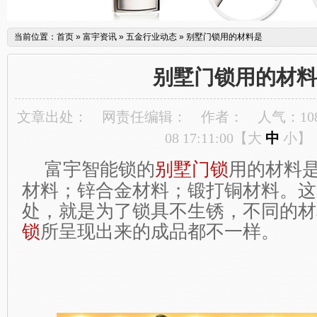
当前位置：
首页
»
富宇资讯
»
五金行业动态
»
别墅门锁用的材料是
别墅门锁用的材料
文章出处：
网责任编辑：
作者：
人气：
10
08 17:11:00【
大
中
小
】
富宇智能锁的
别墅门锁
用的材料
材料；锌合金材料；锻打铜材料。这
处，就是为了锁具不生锈，不同的材
锁
所呈现出来的成品都不一样。